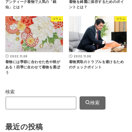
アンティーク着物で人気の「銘
着物を綺麗に保存するためのポイ
仙」とは？
ントとは？
コラム
コラム
2022.11.08
2022.11.08
着物には季節に合わせた色や柄が
着物買取のトラブルを避けるため
ある！四季に合わせて着物を選ぼ
のチェックポイント
う
検索
検索
最近の投稿